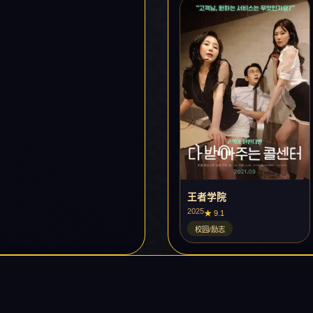
王者学院
2025
★ 9.1
校园/励志