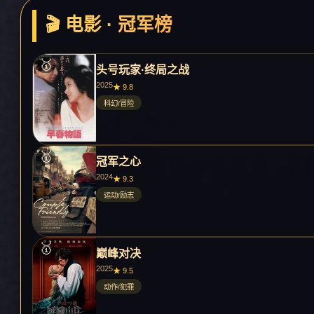
🎬 电影 · 冠军榜
头号玩家·终局之战
2025
★ 9.8
科幻/冒险
冠军之心
2024
★ 9.3
运动/励志
巅峰对决
2025
★ 9.5
动作/犯罪