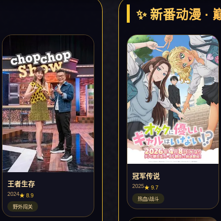
✨ 新番动漫 ·
冠军传说
王者生存
2025
★ 9.7
2024
★ 8.9
热血/战斗
野外闯关