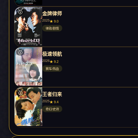
金牌律师
2025
★ 9.0
律政/剧情
极速领航
2026
★ 9.2
赛车/热血
王者归来
2025
★ 9.4
奇幻/史诗