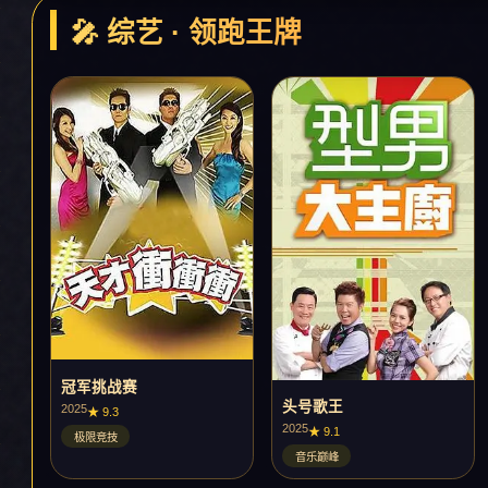
🎤 综艺 · 领跑王牌
冠军挑战赛
头号歌王
2025
★ 9.3
2025
★ 9.1
极限竞技
音乐巅峰