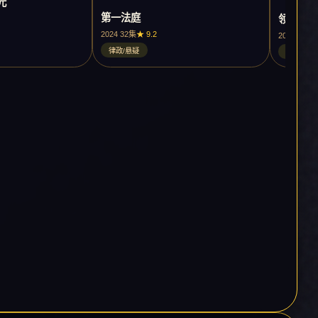
元
第一法庭
领跑者
2024 32集
★ 9.2
2025 28集
律政/悬疑
创业/青春