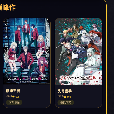
 巅峰作
巅峰王者
头号猎手
2024
2025
★ 9.3
★ 9.5
体育/竞技
奇幻/冒险